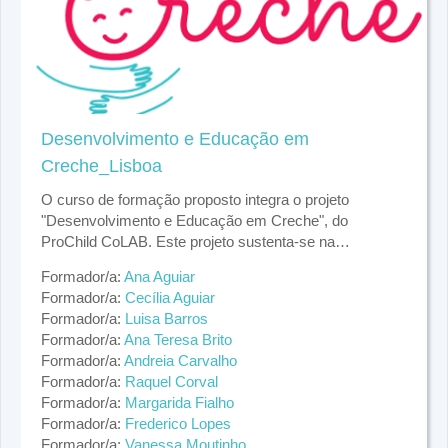
elevada qualidade e estratégias de promoção do
desenvolvimento da criança.
Desenvolvimento e Educação em
Creche_Lisboa
O curso de formação proposto integra o projeto
"Desenvolvimento e Educação em Creche", do
ProChild CoLAB. Este projeto sustenta-se na
importância da creche para a promoção do
O curso de formação irá apoiar a intervenção realizada
Formador/a:
Ana Aguiar
desenvolvimento e bem-estar da criança,
pelo ProChild CoLAB junto das creches e seus
Formador/a:
Cecília Aguiar
reconhecendo que experiências pedagógicas de
profissionais (educadoras), garantindo um
Formador/a:
Luisa Barros
elevada qualidade nos primeiros anos de vida podem
enquadramento conceptual que apoia o processo de
Formador/a:
Ana Teresa Brito
contribuir para atenuar o impacto de situações de maior
melhoria das práticas pedagógicas e a promoção do
Formador/a:
Andreia Carvalho
vulnerabilidade e desvantagem social. O projeto tem
desenvolvimento da criança.
Formador/a:
Raquel Corval
como principal objetivo promover o desenvolvimento e
Formador/a:
Margarida Fialho
bem-estar de crianças entre os 0 e 3 anos de idade,
Formador/a:
Frederico Lopes
atuando junto da organização creche, profissionais,
Formador/a:
Vanessa Moutinho