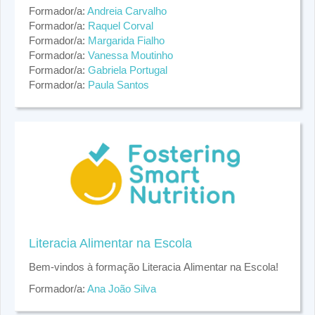
contribuir para atenuar o impacto de situações de maior
melhoria das práticas pedagógicas e a promoção do
Formador/a:
Andreia Carvalho
vulnerabilidade e desvantagem social. O projeto tem
desenvolvimento da criança.
Formador/a:
Raquel Corval
como principal objetivo promover o desenvolvimento e
Formador/a:
Margarida Fialho
bem-estar de crianças entre os 0 e 3 anos de idade,
Formador/a:
Vanessa Moutinho
atuando junto da organização creche, profissionais,
Formador/a:
Gabriela Portugal
famílias e crianças através de um modelo de avaliação,
Formador/a:
Paula Santos
intervenção e formação, que integra as recomendações
internacionais sobre práticas de qualidade e estratégias
de desenvolvimento da criança.
Literacia Alimentar na Escola
Bem-vindos à formação Literacia Alimentar na Escola!
Formador/a:
Ana João Silva