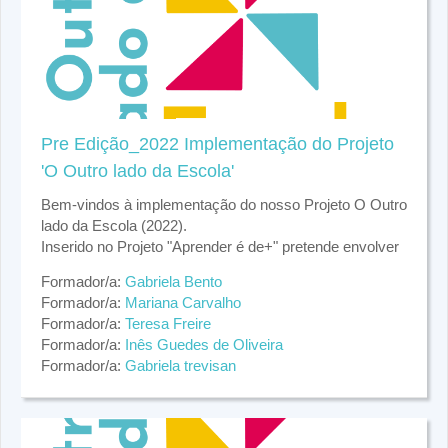
Pre Edição_2022 Implementação do Projeto
'O Outro lado da Escola'
Bem-vindos à implementação do nosso Projeto O Outro
lado da Escola (2022).
Inserido no Projeto "Aprender é de+" pretende envolver
as 5 escolas EB 1 de Pevidém para a concretização
Formador/a:
Gabriela Bento
das intervenções no espaço escolar.
Formador/a:
Mariana Carvalho
Formadoras: Gabriela Bento, Gabriela Trevisan, Inês
Formador/a:
Teresa Freire
Guedes de Oliveira, Mariana Carvalho, Teresa Freire.
Formador/a:
Inês Guedes de Oliveira
Formador/a:
Gabriela trevisan