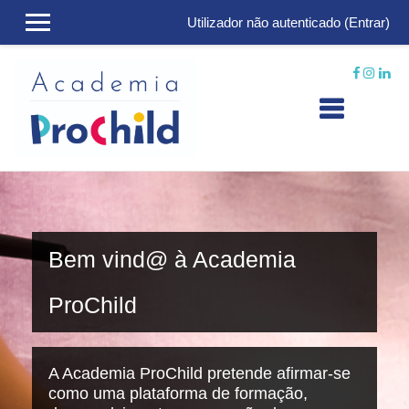
Utilizador não autenticado (
Entrar
)
Ir para o conteúdo principal
Bem vind@ à Academia
ProChild
A Academia ProChild pretende afirmar-se
como uma plataforma de formação,