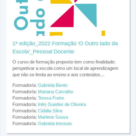
1ª edição_2022 Formação 'O Outro lado da
Escola'_Pessoal Docente
O curso de formação proposto tem como finalidade:
perspetivar a escola como um local de aprendizagem
que não se limita ao ensino e aos conteúdos
curriculares, mobilizando estratégias de Educação não
Formador/a:
Gabriela Bento
formal. Esta surge no seguimento das propostas de
Formador/a:
Mariana Carvalho
intervenção no âmbito do projeto Aprender é de+, do
Formador/a:
Teresa Freire
ProChild CoLAB, com um foco particular em
Formador/a:
Inês Guedes de Oliveira
intervenções de educação não formal, em contexto
Formador/a:
Cidália Silva
comunitário e escolar. O recreio escolar, a importância
Formador/a:
Marlene Sousa
do espaço exterior para as crianças, as brincadeiras e
Formador/a:
Gabriela trevisan
as intervenções socioespaciais assumem aqui
particular relevância. Na continuidade do Projeto "A