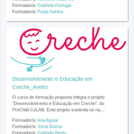
famílias e crianças através de um modelo de avaliação,
Formador/a:
Gabriela Portugal
intervenção e formação, que integra as recomendações
Formador/a:
Paula Santos
internacionais sobre práticas de qualidade e estratégias
de desenvolvimento da criança.
Desenvolvimento e Educação em
Creche_Aveiro
O curso de formação proposto integra o projeto
"Desenvolvimento e Educação em Creche", do
ProChild CoLAB. Este projeto sustenta-se na
importância da creche para a promoção do
O curso de formação irá apoiar a intervenção realizada
Formador/a:
Ana Aguiar
desenvolvimento e bem-estar da criança,
pelo ProChild CoLAB junto das creches e seus
Formador/a:
Sílvia Barros
reconhecendo que experiências pedagógicas de
profissionais (educadoras), garantindo um
Formador/a:
Gabriela Bento